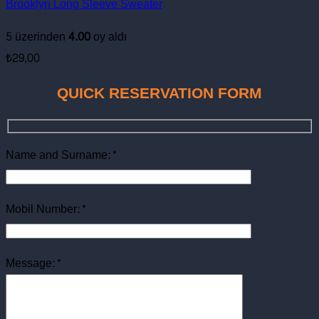
Brooklyn Long Sleeve Sweater
5 üzerinden
4.00
oy aldı
₺
29,00
QUICK RESERVATION FORM
Name and Surname:*
Mobil Number:*
Message:*