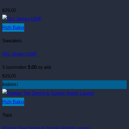
₺
29,00
Hızlı Bakış
Sweaters
On1 Jersey UNIF
5 üzerinden
5.00
oy aldı
₺
29,00
İndirim!
Hızlı Bakış
Tops
Raglan Tee Denim & Supply Ralph Lauren