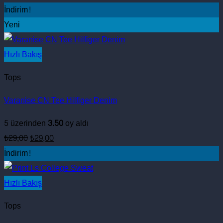
İndirim!
Yeni
Hızlı Bakış
Tops
Varanise CN Tee Hilfiger Denim
5 üzerinden
3.50
oy aldı
Orijinal
Şu
₺
29,00
₺
29,00
fiyat:
andaki
İndirim!
₺29,00.
fiyat:
₺29,00.
Hızlı Bakış
Tops