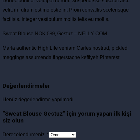
Donec porttitor volutpat rutrum. Suspendisse suscipit arcu
velit, in rutrum est molestie in. Proin convallis scelerisque
facilisis. Integer vestibulum mollis felis eu mollis.
Sweat Blouse NOK 599, Gestuz – NELLY.COM
Marfa authentic High Life veniam Carles nostrud, pickled
meggings assumenda fingerstache keffiyeh Pinterest.
Değerlendirmeler
Henüz değerlendirme yapılmadı.
“Sweat Blouse Gestuz” için yorum yapan ilk kişi
siz olun
Derecelendirmeniz
*