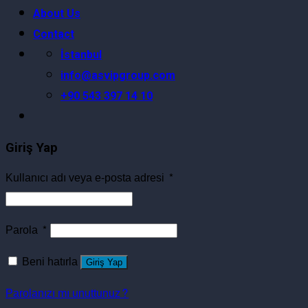
About Us
Contact
İstanbul
info@asvipgroup.com
+90 543 397 14 10
Giriş Yap
Kullanıcı adı veya e-posta adresi
*
Parola
*
Beni hatırla
Giriş Yap
Parolanızı mı unuttunuz?