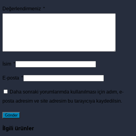
Değerlendirmeniz
*
İsim
*
E-posta
*
Daha sonraki yorumlarımda kullanılması için adım, e-
posta adresim ve site adresim bu tarayıcıya kaydedilsin.
İlgili ürünler