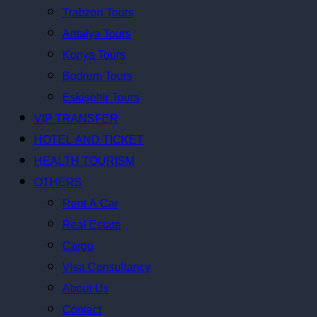
Trabzon Tours
Antalya Tours
Konya Tours
Bodrum Tours
Eskişehir Tours
VIP TRANSFER
HOTEL AND TICKET
HEALTH TOURISM
OTHERS
Rent A Car
Real Estate
Cargo
Visa Consultancy
About Us
Contact