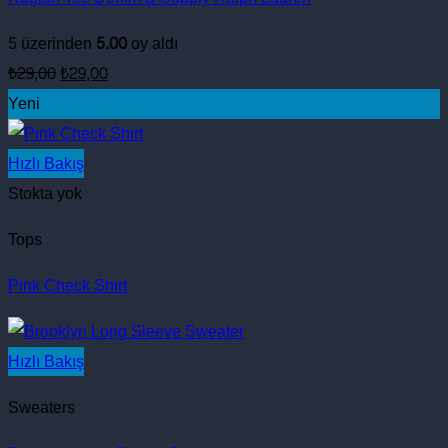
5 üzerinden
5.00
oy aldı
Orijinal
Şu
₺
29,00
₺
29,00
fiyat:
andaki
Yeni
₺29,00.
fiyat:
₺29,00.
Hızlı Bakış
Stokta yok
Tops
Pink Check Shirt
Hızlı Bakış
Sweaters