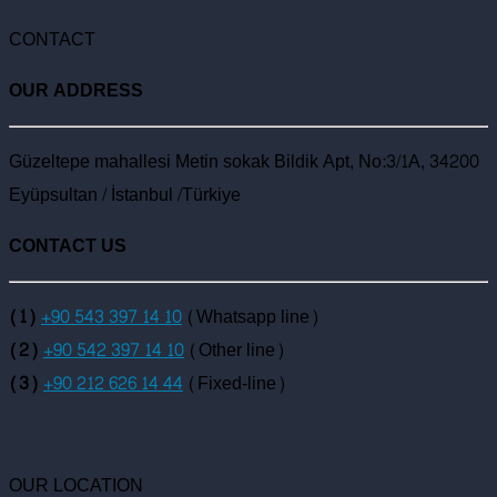
CONTACT
OUR ADDRESS
Güzeltepe mahallesi Metin sokak Bildik Apt, No:3/1A, 34200
Eyüpsultan / İstanbul /Türkiye
CONTACT US
(1)
+90 543 397 14 10
(Whatsapp line)
(2)
+90 542 397 14 10
(Other line)
(3)
+90 212 626 14 44
(Fixed-line)
OUR LOCATION