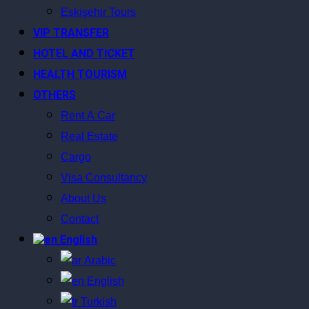
Eskişehir Tours
VIP TRANSFER
HOTEL AND TICKET
HEALTH TOURISM
OTHERS
Rent A Car
Real Estate
Cargo
Visa Consultancy
About Us
Contact
English
Arabic
English
Turkish